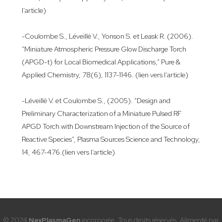
l’article)
-Coulombe S., Léveillé V., Yonson S. et Leask R. (2006).
“Miniature Atmospheric Pressure Glow Discharge Torch
(APGD-t) for Local Biomedical Applications,” Pure &
Applied Chemistry, 78(6), 1137-1146.
(lien vers l’article)
-Léveillé V. et Coulombe S., (2005). “Design and
Preliminary Characterization of a Miniature Pulsed RF
APGD Torch with Downstream Injection of the Source of
Reactive Species”, Plasma Sources Science and Technology,
14, 467-476.
(lien vers l’article)
© 2024
NexPlasmaGen
incorporée. Tous droits réservés. Alimenté par