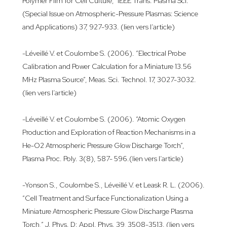
Polymer Film for Cell Culture,” IEEE Trans. Plasma Sci.
(Special Issue on Atmospheric-Pressure Plasmas: Science
and Applications) 37, 927-933. (
lien vers l’article
)
-Léveillé V. et Coulombe S. (2006). “Electrical Probe
Calibration and Power Calculation for a Miniature 13.56
MHz Plasma Source”, Meas. Sci. Technol. 17, 3027-3032.
(lien vers l’article)
-Léveillé V. et Coulombe S. (2006). “Atomic Oxygen
Production and Exploration of Reaction Mechanisms in a
He-O2 Atmospheric Pressure Glow Discharge Torch”,
Plasma Proc. Poly. 3(8), 587- 596.
(lien vers l’article)
-Yonson S., Coulombe S., Léveillé V. et Leask R. L. (2006).
“Cell Treatment and Surface Functionalization Using a
Miniature Atmospheric Pressure Glow Discharge Plasma
Torch,” J. Phys. D: Appl. Phys. 39, 3508-3513.
(lien vers