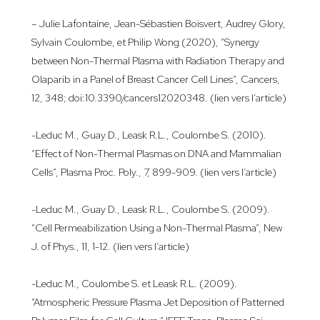
– Julie Lafontaine, Jean-Sébastien Boisvert, Audrey Glory,
Sylvain Coulombe, et Philip Wong (2020), “Synergy
between Non-Thermal Plasma with Radiation Therapy and
Olaparib in a Panel of Breast Cancer Cell Lines”, Cancers,
12, 348; doi:10.3390/cancers12020348.
(lien vers l’article)
-Leduc M., Guay D., Leask R.L., Coulombe S. (2010).
“Effect of Non-Thermal Plasmas on DNA and Mammalian
Cells”, Plasma Proc. Poly., 7, 899-909.
(lien vers l’article)
-Leduc M., Guay D., Leask R.L., Coulombe S. (2009).
“Cell Permeabilization Using a Non-Thermal Plasma”, New
J. of Phys., 11, 1-12.
(lien vers l’article)
-Leduc M., Coulombe S. et Leask R.L. (2009).
“Atmospheric Pressure Plasma Jet Deposition of Patterned